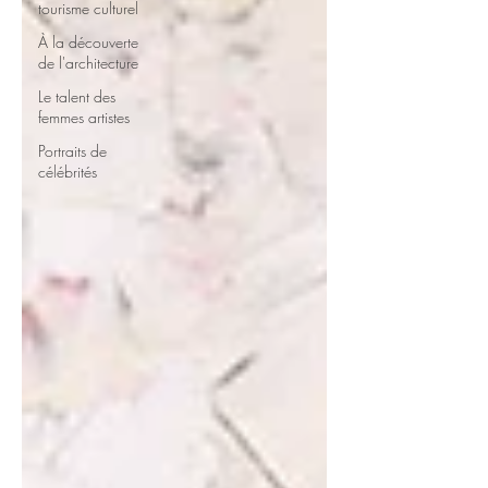
tourisme culturel
À la découverte
de l'architecture
Le talent des
femmes artistes
Portraits de
célébrités