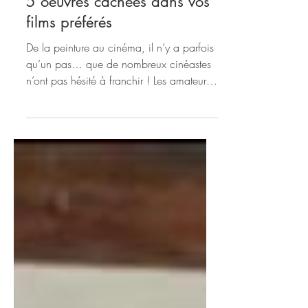
3 janv. 2023
6 min de lecture
Quand l’art se fait une toile :
5 oeuvres cachées dans vos
films préférés
De la peinture au cinéma, il n’y a parfois
qu’un pas… que de nombreux cinéastes
n’ont pas hésité à franchir ! Les amateurs
de pop culture...