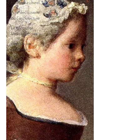
tourisme culturel
À la découverte
de l'architecture
Le talent des
femmes artistes
Portraits de
célébrités