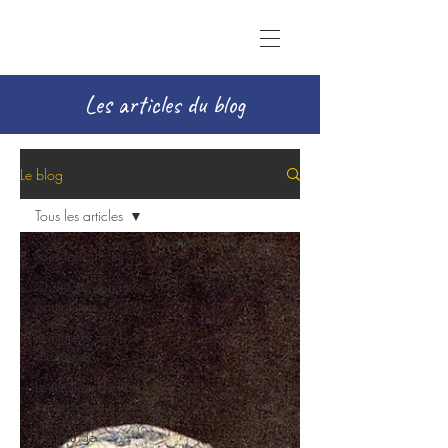
Les articles du blog
Le blog
Tous les articles
Tous les articles
Châteaux & hôtels
particuliers
Peinture & analyse
d'oeuvres
Le meilleur de l'art
contemporain
Un peu de