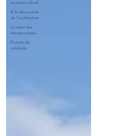
tourisme culturel
À la découverte
de l'architecture
Le talent des
femmes artistes
Portraits de
célébrités