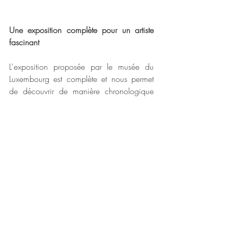
Une exposition complète pour un artiste 
fascinant
L'exposition proposée par le musée du 
Luxembourg est complète et nous permet 
de découvrir de manière chronologique 
les différentes étapes qui ont façonné la 
carrière de Mucha. C'est un affichiste, 
certes, mais pas uniquement, et le musée 
parvient à nous présenter l'ensemble de la 
carrière de l'artiste avec un certain 
équilibre. Ainsi, on découvre avec plaisir 
que Mucha est un intellectuel, philosophe 
et fervent patriote, mais aussi qu'il a fait 
partie de la franc-maçonnerie. Objets, 
affiches, publicités, illustrations dans des 
revues ou des ouvrages littéraires, pastels, 