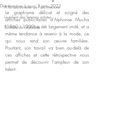
Dernière mise à jour :
3 janv. 2023
À la découverte de l'architecture
Le graphisme délicat et soigné des 
Le talent des femmes artistes
affiches publicitaires d'Alphonse Mucha 
(1860 - 1939) a été largement imité, et a 
Portraits de célébrités
même tendance à revenir à la mode, ce 
qui nous rend son œuvre familière. 
Pourtant, son travail va bien au-delà de 
ces affiches et cette rétrospective nous 
permet de découvrir l'ampleur de son 
talent. 