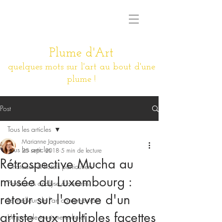
Plume d'Art
quelques mots sur l'art au bout d'une
plume !
Post
Tous les articles
Marianne Jagueneau
Tous les articles
25 sept. 2018
5 min de lecture
Rétrospective Mucha au
Châteaux & hôtels particuliers
musée du Luxembourg :
Peinture & analyse d'oeuvres
retour sur l'oeuvre d'un
Le meilleur de l'art contemporain
artiste aux multiples facettes
Un peu de tourisme culturel