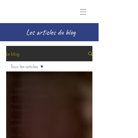
Les articles du blog
Le blog
Tous les articles
Tous les articles
Châteaux & hôtels
particuliers
Peinture & analyse
d'oeuvres
Le meilleur de l'art
contemporain
Un peu de