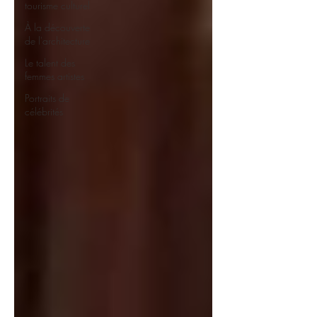
tourisme culturel
À la découverte
de l'architecture
Le talent des
femmes artistes
Portraits de
célébrités