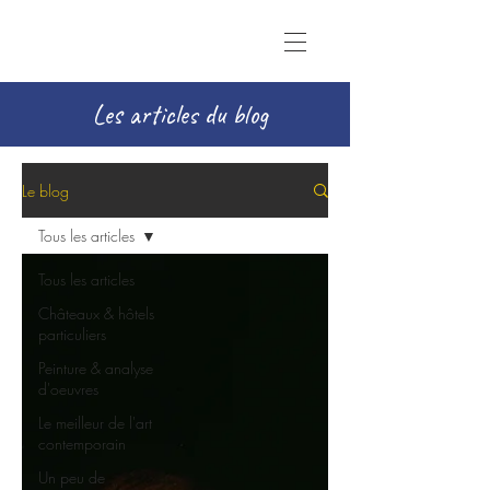
Les articles du blog
Le blog
Tous les articles
Tous les articles
Châteaux & hôtels
particuliers
Peinture & analyse
d'oeuvres
Le meilleur de l'art
contemporain
Un peu de