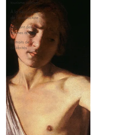
tourisme culturel
À la découverte
de l'architecture
Le talent des
femmes artistes
Portraits de
célébrités