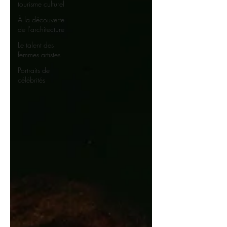
tourisme culturel
À la découverte
de l'architecture
Le talent des
femmes artistes
Portraits de
célébrités