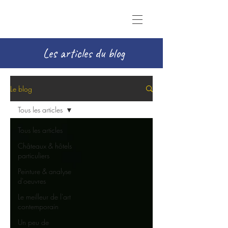
Les articles du blog
Le blog
Tous les articles
Tous les articles
Châteaux & hôtels
particuliers
Peinture & analyse
d'oeuvres
Le meilleur de l'art
contemporain
Un peu de